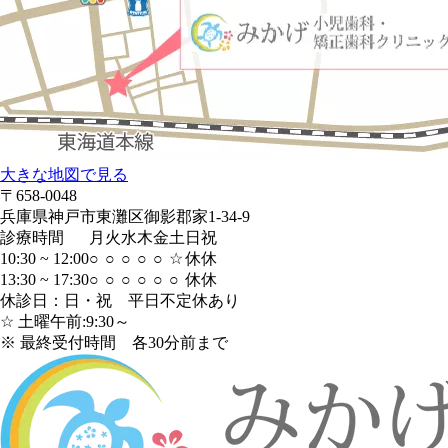
大きな地図で見る
〒658-0048
兵庫県神戸市東灘区御影郡家1-34-9
診療時間
月
火
水
木
金
土
日
祝
10:30 ~ 12:00
○
○
○
○
○
☆
休
休
13:30 ~ 17:30
○
○
○
○
○
○
休
休
休診日：日・祝 平日不定休あり
☆ 土曜午前:9:30～
※ 最終受付時間 各30分前まで