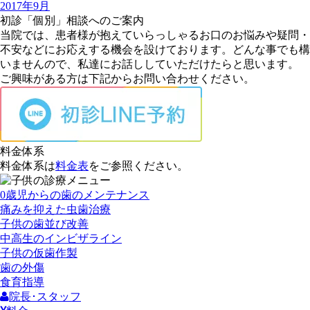
2017年9月
初診「個別」相談へのご案内
当院では、患者様が抱えていらっしゃるお口のお悩みや疑問・
不安などにお応えする機会を設けております。どんな事でも構
いませんので、私達にお話ししていただけたらと思います。
ご興味がある方は下記からお問い合わせください。
料金体系
料金体系は
料金表
をご参照ください。
0歳児からの歯のメンテナンス
痛みを抑えた虫歯治療
子供の歯並び改善
中高生のインビザライン
子供の仮歯作製
歯の外傷
食育指導
院長･スタッフ