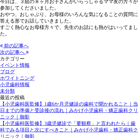
今日は、３組の８ヶ月お子さんがいらっしゃるママ友の方々が
参加してくださいました。
おやつ、おしゃぶり、お母様のいろんな気になることの質問に
答える形でお話していきました。
すごく熱心なお母様方々で、先生のお話にも熱がはいってまし
た。
前の記事へ
次の記事へ
カテゴリー
イベント情報
ブログ
ホワイトニング
小児歯科情報
未分類
最近の投稿
【小児歯科医監修】1歳6か月児健診の歯科で聞かれること｜当
日までの準備と受診後の流れ｜みかげ小児歯科・矯正歯科クリ
ニック｜御影
【小児歯科医監修】3歳児健診で「要観察」と言われたら｜歯
科でみる項目と次にすべきこと｜みかげ小児歯科・矯正歯科ク
リニック｜御影