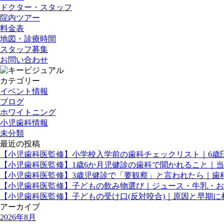
ドクター・スタッフ
院内ツアー
料金表
地図・診療時間
スタッフ募集
お問い合わせ
カテゴリー
イベント情報
ブログ
ホワイトニング
小児歯科情報
未分類
最近の投稿
【小児歯科医監修】小学校入学前の歯科チェックリスト｜6歳
【小児歯科医監修】1歳6か月児健診の歯科で聞かれること｜
【小児歯科医監修】3歳児健診で「要観察」と言われたら｜歯
【小児歯科医監修】子どもの飲み物選び｜ジュース・牛乳・お
【小児歯科医監修】子どもの受け口(反対咬合)｜原因と早期
アーカイブ
2026年8月