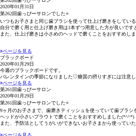
第262回歯っぴーサロン
2020年01月31日
第262回歯っぴーサロンでした⭐
いつもお子さまと同じ歯ブラシを使って仕上げ磨きをしている
自分で磨く用と仕上げ磨き用は1本ずつ用意した方が良いですと
また、仕上げ磨きは小さめのヘッドで磨くことをおすすめしま
ページを見る
ブラックボード
2020年01月29日
今週のブラックボードです。
バレンタインの季節になりました♡糖質の摂りすぎには注意し
ページを見る
第261回歯っぴーサロン
2020年01月29日
第261回歯っぴーサロンでした⭐
9ヶ月のお子さまで、歯磨きティッシュを使っていて歯ブラシ
ヘッドが小さいプラウトで磨くことをおすすめしました(*^^*)
また、予防法としてうがいができないお子さまから使っていた
ページを見る