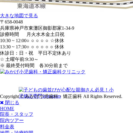
大きな地図で見る
〒658-0048
兵庫県神戸市東灘区御影郡家1-34-9
診療時間
月
火
水
木
金
土
日
祝
10:30 ~ 12:00
○
○
○
○
○
☆
休
休
13:30 ~ 17:30
○
○
○
○
○
○
休
休
休診日：日・祝 平日不定休あり
☆ 土曜午前:9:30～
※ 最終受付時間 各30分前まで
Copyright © みかげ小児歯科・矯正歯科 All Rights Reserved.
閉じる
HOME
院長・スタッフ
院内ツアー
料金表
地図・診療時間