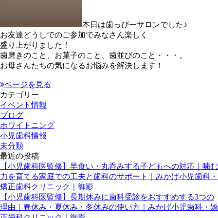
本日は歯っぴーサロンでした♪
お友達どうしでのご参加でみなさん楽しく
盛り上がりました！
歯磨きのこと、お菓子のこと、歯並びのこと・・・。
お母さんたちの気になるお悩みを解決します！
ページを見る
カテゴリー
イベント情報
ブログ
ホワイトニング
小児歯科情報
未分類
最近の投稿
【小児歯科医監修】早食い・丸呑みする子どもへの対応｜噛む
力を育てる家庭での工夫と歯科のサポート｜みかげ小児歯科・
矯正歯科クリニック｜御影
【小児歯科医監修】長期休みに歯科受診をおすすめする3つの
理由｜春休み・夏休み・冬休みの使い方｜みかげ小児歯科・矯
正歯科クリニック｜御影