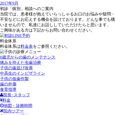
2017年9月
初診「個別」相談へのご案内
当院では、患者様が抱えていらっしゃるお口のお悩みや疑問・
不安などにお応えする機会を設けております。どんな事でも構
いませんので、私達にお話ししていただけたらと思います。
ご興味がある方は下記からお問い合わせください。
料金体系
料金体系は
料金表
をご参照ください。
0歳児からの歯のメンテナンス
痛みを抑えた虫歯治療
子供の歯並び改善
中高生のインビザライン
子供の仮歯作製
歯の外傷
食育指導
院長･スタッフ
料金
地図・診療時間
院内ツアー