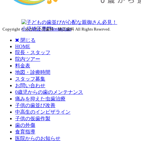
Copyright © みかげ小児歯科・矯正歯科 All Rights Reserved.
閉じる
HOME
院長・スタッフ
院内ツアー
料金表
地図・診療時間
スタッフ募集
お問い合わせ
0歳児からの歯のメンテナンス
痛みを抑えた虫歯治療
子供の歯並び改善
中高生のインビザライン
子供の仮歯作製
歯の外傷
食育指導
医院からのお知らせ