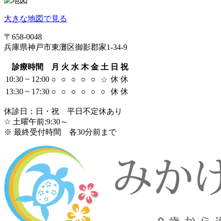
大きな地図で見る
〒658-0048
兵庫県神戸市東灘区御影郡家1-34-9
診療時間
月
火
水
木
金
土
日
祝
10:30 ~ 12:00
○
○
○
○
○
休
休
☆
13:30 ~ 17:30
○
○
○
○
○
○
休
休
休診日：日・祝 平日不定休あり
☆ 土曜午前:9:30～
※ 最終受付時間 各30分前まで