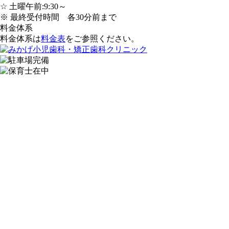
☆ 土曜午前:9:30～
※ 最終受付時間 各30分前まで
料金体系
料金体系は
料金表
をご参照ください。