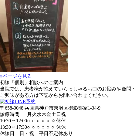
ページを見る
初診「個別」相談へのご案内
当院では、患者様が抱えていらっしゃるお口のお悩みや疑問・
ご興味がある方は下記からお問い合わせください。
〒658-0048 兵庫県神戸市東灘区御影郡家1-34-9
診療時間
月
火
水
木
金
土
日
祝
10:30 ~ 12:00
○
○
○
○
○
☆
休
休
13:30 ~ 17:30
○
○
○
○
○
○
休
休
休診日：日・祝 平日不定休あり