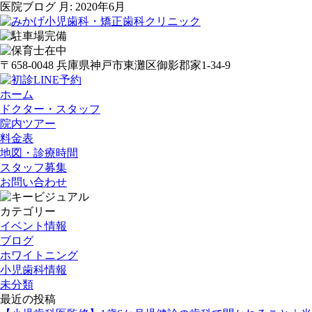
医院ブログ 月:
2020年6月
〒658-0048 兵庫県神戸市東灘区御影郡家1-34-9
ホーム
ドクター・スタッフ
院内ツアー
料金表
地図・診療時間
スタッフ募集
お問い合わせ
カテゴリー
イベント情報
ブログ
ホワイトニング
小児歯科情報
未分類
最近の投稿