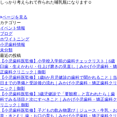
しっかり考えられて作られた哺乳瓶になります☺️
ページを見る
カテゴリー
イベント情報
ブログ
ホワイトニング
小児歯科情報
未分類
最近の投稿
【小児歯科医監修】小学校入学前の歯科チェックリスト｜6歳
臼歯・生えかわり・仕上げ磨きの見直し｜みかげ小児歯科・矯
正歯科クリニック｜御影
【小児歯科医監修】1歳6か月児健診の歯科で聞かれること｜当
日までの準備と受診後の流れ｜みかげ小児歯科・矯正歯科クリ
ニック｜御影
【小児歯科医監修】3歳児健診で「要観察」と言われたら｜歯
科でみる項目と次にすべきこと｜みかげ小児歯科・矯正歯科ク
リニック｜御影
【小児歯科医監修】子どもの飲み物選び｜ジュース・牛乳・お
茶・水とむし歯・お口の育ち｜みかげ小児歯科・矯正歯科クリ