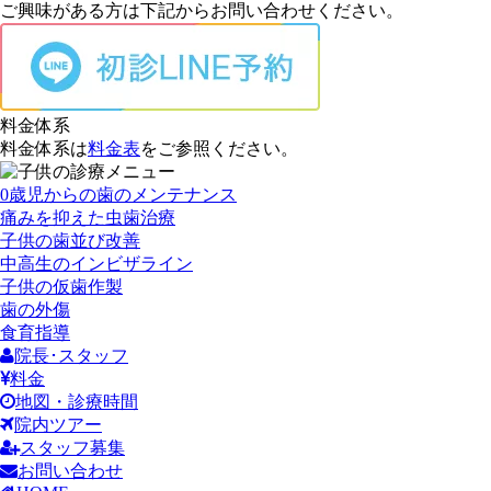
ご興味がある方は下記からお問い合わせください。
料金体系
料金体系は
料金表
をご参照ください。
0歳児からの歯のメンテナンス
痛みを抑えた虫歯治療
子供の歯並び改善
中高生のインビザライン
子供の仮歯作製
歯の外傷
食育指導
院長･スタッフ
料金
地図・診療時間
院内ツアー
スタッフ募集
お問い合わせ