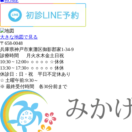
HOME
大きな地図で見る
〒658-0048
兵庫県神戸市東灘区御影郡家1-34-9
診療時間
月
火
水
木
金
土
日
祝
10:30 ~ 12:00
○
○
○
○
○
☆
休
休
13:30 ~ 17:30
○
○
○
○
○
○
休
休
休診日：日・祝 平日不定休あり
☆ 土曜午前:9:30～
※ 最終受付時間 各30分前まで