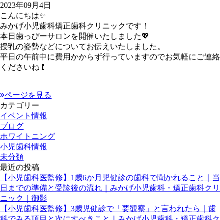
2023年09月4日
こんにちは✨
みかげ小児歯科矯正歯科クリニックです！
本日歯っぴーサロンを開催いたしました💖
授乳の姿勢などについてお伝えいたしました。
平日の午前中に費用かからず行っていますのでお気軽にご連絡
くださいね🍼
ページを見る
カテゴリー
イベント情報
ブログ
ホワイトニング
小児歯科情報
未分類
最近の投稿
【小児歯科医監修】1歳6か月児健診の歯科で聞かれること｜当
日までの準備と受診後の流れ｜みかげ小児歯科・矯正歯科クリ
ニック｜御影
【小児歯科医監修】3歳児健診で「要観察」と言われたら｜歯
科でみる項目と次にすべきこと｜みかげ小児歯科・矯正歯科ク