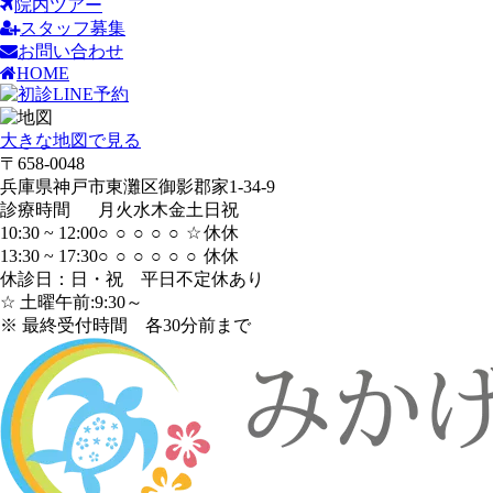
院内ツアー
スタッフ募集
お問い合わせ
HOME
大きな地図で見る
〒658-0048
兵庫県神戸市東灘区御影郡家1-34-9
診療時間
月
火
水
木
金
土
日
祝
10:30 ~ 12:00
○
○
○
○
○
☆
休
休
13:30 ~ 17:30
○
○
○
○
○
○
休
休
休診日：日・祝 平日不定休あり
☆ 土曜午前:9:30～
※ 最終受付時間 各30分前まで