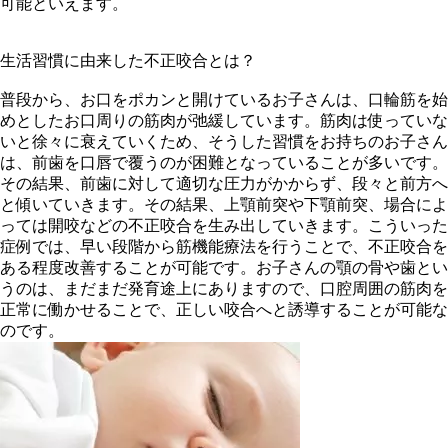
可能といえます。
生活習慣に由来した不正咬合とは？
普段から、お口をポカンと開けているお子さんは、口輪筋を始
めとしたお口周りの筋肉が弛緩しています。筋肉は使っていな
いと徐々に衰えていくため、そうした習慣をお持ちのお子さん
は、前歯を口唇で覆うのが困難となっていることが多いです。
その結果、前歯に対して適切な圧力がかからず、段々と前方へ
と傾いていきます。その結果、上顎前突や下顎前突、場合によ
っては開咬などの不正咬合を生み出していきます。こういった
症例では、早い段階から筋機能療法を行うことで、不正咬合を
ある程度改善することが可能です。お子さんの顎の骨や歯とい
うのは、まだまだ発育途上にありますので、口腔周囲の筋肉を
正常に働かせることで、正しい咬合へと誘導することが可能な
のです。