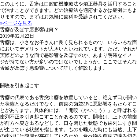
このように、舌癖は口腔筋機能療法や矯正器具を活用すること
で治すことができます。どの治療法を適応するかは症例にもよ
りますので、まずはお気軽に歯科を受診されてください。
ページを見る
舌癖が及ぼす悪影響は何？
2019年02月22日
舌癖は、小さなお子さんに良く見られるもので、いろいろな面
においてデメリットが大きいといわれています。ただ、それが
実際どのような面で悪影響を及ぼすのか、あまり明確なイメー
ジが持てない方が多いのではないでしょうか。ここではそんな
舌癖が及ぼす悪影響について詳しく解説します。
開咬を引き起こす
舌癖の代表である舌突出癖を放置していると、絶えず口が開い
た状態となるだけでなく、前歯の歯並びに悪影響をもたらすこ
とがあります。具体的には、「開咬（かいこう）」と呼ばれる
歯列不正を引き起こすことがあるのです。開咬は、上下の前歯
が前方へ突き出るなどして、口を閉じた状態でも歯列にすき間
が生じている状態を指します。ものを噛んだ時にも当然、上下
の歯列には隙間が存在しているため、食べ物を前歯で噛み切る