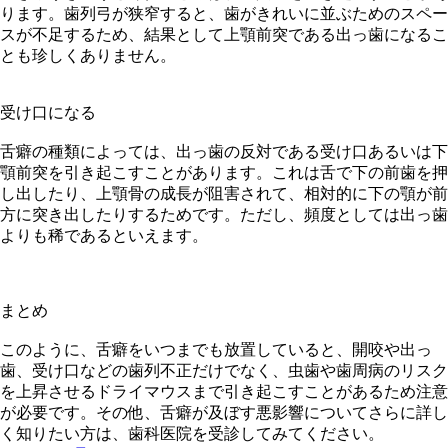
ります。歯列弓が狭窄すると、歯がきれいに並ぶためのスペー
スが不足するため、結果として上顎前突である出っ歯になるこ
とも珍しくありません。
受け口になる
舌癖の種類によっては、出っ歯の反対である受け口あるいは下
顎前突を引き起こすことがあります。これは舌で下の前歯を押
し出したり、上顎骨の成長が阻害されて、相対的に下の顎が前
方に突き出したりするためです。ただし、頻度としては出っ歯
よりも稀であるといえます。
まとめ
このように、舌癖をいつまでも放置していると、開咬や出っ
歯、受け口などの歯列不正だけでなく、虫歯や歯周病のリスク
を上昇させるドライマウスまで引き起こすことがあるため注意
が必要です。その他、舌癖が及ぼす悪影響についてさらに詳し
く知りたい方は、歯科医院を受診してみてください。