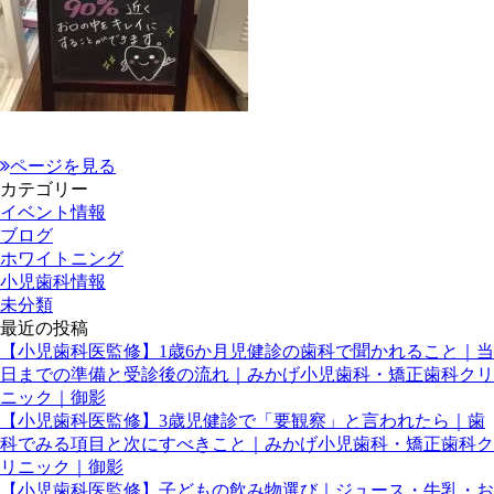
ページを見る
カテゴリー
イベント情報
ブログ
ホワイトニング
小児歯科情報
未分類
最近の投稿
【小児歯科医監修】1歳6か月児健診の歯科で聞かれること｜当
日までの準備と受診後の流れ｜みかげ小児歯科・矯正歯科クリ
ニック｜御影
【小児歯科医監修】3歳児健診で「要観察」と言われたら｜歯
科でみる項目と次にすべきこと｜みかげ小児歯科・矯正歯科ク
リニック｜御影
【小児歯科医監修】子どもの飲み物選び｜ジュース・牛乳・お