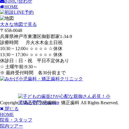
お問い合わせ
HOME
大きな地図で見る
〒658-0048
兵庫県神戸市東灘区御影郡家1-34-9
診療時間
月
火
水
木
金
土
日
祝
10:30 ~ 12:00
○
○
○
○
○
☆
休
休
13:30 ~ 17:30
○
○
○
○
○
○
休
休
休診日：日・祝 平日不定休あり
☆ 土曜午前:9:30～
※ 最終受付時間 各30分前まで
Copyright © みかげ小児歯科・矯正歯科 All Rights Reserved.
閉じる
HOME
院長・スタッフ
院内ツアー