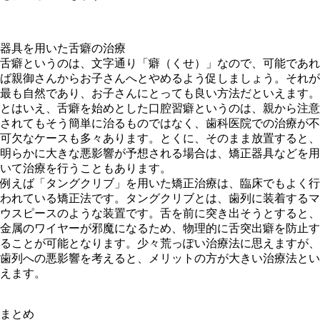
器具を用いた舌癖の治療
舌癖というのは、文字通り「癖（くせ）」なので、可能であれ
ば親御さんからお子さんへとやめるよう促しましょう。それが
最も自然であり、お子さんにとっても良い方法だといえます。
とはいえ、舌癖を始めとした口腔習癖というのは、親から注意
されてもそう簡単に治るものではなく、歯科医院での治療が不
可欠なケースも多々あります。とくに、そのまま放置すると、
明らかに大きな悪影響が予想される場合は、矯正器具などを用
いて治療を行うこともあります。
例えば「
タングクリブ
」を用いた矯正治療は、臨床でもよく行
われている矯正法です。タングクリブとは、歯列に装着するマ
ウスピースのような装置です。舌を前に突き出そうとすると、
金属のワイヤーが邪魔になるため、物理的に舌突出癖を防止す
ることが可能となります。少々荒っぽい治療法に思えますが、
歯列への悪影響を考えると、メリットの方が大きい治療法とい
えます。
まとめ