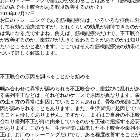
お口のトレーニングで歯並びが変わることはある？（筋機能療
法のみで不正咬合がある程度改善するのか？）
2019年02月27日
お口のトレーニングである筋機能療法は、いろいろな症例に対
して有効な治療法ですが、どれくらいの効果が期待できるのか
は気になる点ですよね。例えば、筋機能療法だけで、不正咬合
が改善するのか、歯並びが大きく変わることがあるのかは知り
たいところかと思います。ここではそんな筋機能療法の効果に
ついて詳しく解説します。
不正咬合の原因を調べることから始める
噛み合わせに異常が認められる不正咬合や、歯並びに乱れがあ
る歯列不正などは、それぞれのケースで原因が異なります。歯
の生え方の異常に起因していることもあれば、骨格の形態に原
因が認められることもあります。また、生活習慣に起因してい
ることも珍しくありません。ですから、まずはご自身の不正咬
合なり歯列不正が何に由来しているのかを正確に把握する必要
があります。このうち、生活習慣に由来した不正咬合や歯列不
正は、お口のトレーニングだけでも、ある程度改善することが