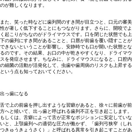
のが難しくなります。
また、笑った時などに歯列間のすき間が目立つと、口元の審美
性が著しく低下することにもつながります。さらに、開咬でよ
く起こりがちなのがドライマウスです。口を閉じた状態でも上
下の歯列にすき間があることと、口唇が前歯を覆い隠すことが
できないということが影響し、安静時でも口が開いた状態とな
るのです。その結果、お口の中が乾きやすくなり、ドライマウ
スを発症させます。ちなみに、ドライマウスになると、口腔内
の細菌の活動が活発化して、虫歯や歯周病のリスクも上昇する
という点も知っておいてください。
出っ歯になる
舌で上の前歯を押し出すような習癖があると、徐々に前歯が前
方へと傾いて、出っ歯と呼ばれる歯列不正を引き起こします。
もしくは、舌癖によって舌が正常なポジションに安定していな
いと、上顎歯列への適切な圧力が働かず、「歯列弓狭窄（しれ
つきゅうきょうさく）」と呼ばれる異常を引き起こすことがあ