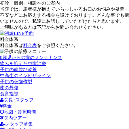
初診「個別」相談へのご案内
当院では、患者様が抱えていらっしゃるお口のお悩みや疑問・
不安などにお応えする機会を設けております。どんな事でも構
いませんので、私達にお話ししていただけたらと思います。
ご興味がある方は下記からお問い合わせください。
料金体系
料金体系は
料金表
をご参照ください。
0歳児からの歯のメンテナンス
痛みを抑えた虫歯治療
子供の歯並び改善
中高生のインビザライン
子供の仮歯作製
歯の外傷
食育指導
院長･スタッフ
料金
地図・診療時間
院内ツアー
スタッフ募集