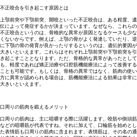
不正咬合を引き起こす原因とは
上顎前突や下顎前突、開咬といった不正咬合は、ある程度、遺
伝によって発症するかが決まっています。なぜなら、これらの
不正咬合というのは、骨格的な異常が原因となるケースも少な
くないからです。例えば、上顎の骨がよく発達していたり、逆
に下顎の骨の発育が良かったりするというのは、遺伝的要因が
大きいといえます。これらはそれぞれ上顎前突や下顎前突を引
き起こすこととなります。ただ、骨格的な異常があったとして
も、軽度であれば矯正治療や口腔筋機能療法によって改善する
ことも可能です。もしくは、骨格の異常ではなく、筋肉の使い
方に異常が認められる場合は、筋機能療法による効果は非常に
大きいといえます。
口周りの筋肉を鍛えるメリット
口周りの筋肉は、主に咀嚼する際に活躍します。咬筋や側頭筋
などの咀嚼筋が代表ですね。それに加えて、口輪筋を始めとし
た表情筋も口周りの筋肉に含まれます。表情筋は、その名の通