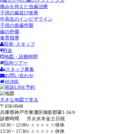
0歳児からの歯のメンテナンス
痛みを抑えた虫歯治療
子供の歯並び改善
中高生のインビザライン
子供の仮歯作製
歯の外傷
食育指導
院長･スタッフ
料金
地図・診療時間
院内ツアー
スタッフ募集
お問い合わせ
HOME
大きな地図で見る
〒658-0048
兵庫県神戸市東灘区御影郡家1-34-9
診療時間
月
火
水
木
金
土
日
祝
10:30 ~ 12:00
○
○
○
○
○
☆
休
休
13:30 ~ 17:30
○
○
○
○
○
○
休
休