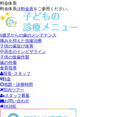
料金体系
料金体系は
料金表
をご参照ください。
0歳児からの歯のメンテナンス
痛みを抑えた虫歯治療
子供の歯並び改善
中高生のインビザライン
子供の仮歯作製
歯の外傷
食育指導
院長･スタッフ
料金
地図・診療時間
院内ツアー
スタッフ募集
お問い合わせ
HOME