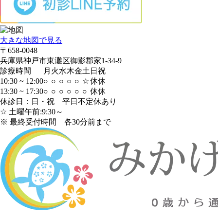
大きな地図で見る
〒658-0048
兵庫県神戸市東灘区御影郡家1-34-9
診療時間
月
火
水
木
金
土
日
祝
10:30 ~ 12:00
○
○
○
○
○
☆
休
休
13:30 ~ 17:30
○
○
○
○
○
○
休
休
休診日：日・祝 平日不定休あり
☆ 土曜午前:9:30～
※ 最終受付時間 各30分前まで