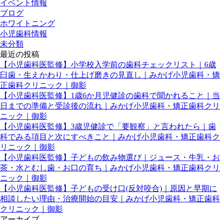
イベント情報
ブログ
ホワイトニング
小児歯科情報
未分類
最近の投稿
【小児歯科医監修】小学校入学前の歯科チェックリスト｜6歳
臼歯・生えかわり・仕上げ磨きの見直し｜みかげ小児歯科・矯
正歯科クリニック｜御影
【小児歯科医監修】1歳6か月児健診の歯科で聞かれること｜当
日までの準備と受診後の流れ｜みかげ小児歯科・矯正歯科クリ
ニック｜御影
【小児歯科医監修】3歳児健診で「要観察」と言われたら｜歯
科でみる項目と次にすべきこと｜みかげ小児歯科・矯正歯科ク
リニック｜御影
【小児歯科医監修】子どもの飲み物選び｜ジュース・牛乳・お
茶・水とむし歯・お口の育ち｜みかげ小児歯科・矯正歯科クリ
ニック｜御影
【小児歯科医監修】子どもの受け口(反対咬合)｜原因と早期に
相談したい理由・治療開始の目安｜みかげ小児歯科・矯正歯科
クリニック｜御影
アーカイブ