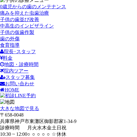
0歳児からの歯のメンテナンス
痛みを抑えた虫歯治療
子供の歯並び改善
中高生のインビザライン
子供の仮歯作製
歯の外傷
食育指導
院長･スタッフ
料金
地図・診療時間
院内ツアー
スタッフ募集
お問い合わせ
HOME
大きな地図で見る
〒658-0048
兵庫県神戸市東灘区御影郡家1-34-9
診療時間
月
火
水
木
金
土
日
祝
10:30 ~ 12:00
○
○
○
○
○
☆
休
休