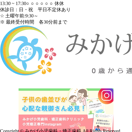
13:30 ~ 17:30
○
○
○
○
○
○
休
休
休診日：日・祝 平日不定休あり
☆ 土曜午前:9:30～
※ 最終受付時間 各30分前まで
Copyright © みかげ小児歯科・矯正歯科 All Rights Reserved.