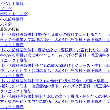
イベント情報
ブログ
ホワイトニング
小児歯科情報
未分類
最近の投稿
【小児歯科医監修】1歳6か月児健診の歯科で聞かれること｜当
日までの準備と受診後の流れ｜みかげ小児歯科・矯正歯科クリ
ニック｜御影
【小児歯科医監修】3歳児健診で「要観察」と言われたら｜歯
科でみる項目と次にすべきこと｜みかげ小児歯科・矯正歯科ク
リニック｜御影
【小児歯科医監修】子どもの飲み物選び｜ジュース・牛乳・お
茶・水とむし歯・お口の育ち｜みかげ小児歯科・矯正歯科クリ
ニック｜御影
【小児歯科医監修】子どもの受け口(反対咬合)｜原因と早期に
相談したい理由・治療開始の目安｜みかげ小児歯科・矯正歯科
クリニック｜御影
【小児歯科医監修】哺乳とお口の育ち｜母乳・哺乳びんの使い
方と顎の発達・歯並びの関係｜みかげ小児歯科・矯正歯科クリ
ニック｜御影