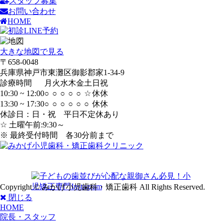
スタッフ募集
お問い合わせ
HOME
大きな地図で見る
〒658-0048
兵庫県神戸市東灘区御影郡家1-34-9
診療時間
月
火
水
木
金
土
日
祝
10:30 ~ 12:00
○
○
○
○
○
☆
休
休
13:30 ~ 17:30
○
○
○
○
○
○
休
休
休診日：日・祝 平日不定休あり
☆ 土曜午前:9:30～
※ 最終受付時間 各30分前まで
Copyright © みかげ小児歯科・矯正歯科 All Rights Reserved.
閉じる
HOME
院長・スタッフ