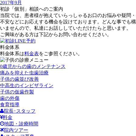
2017年9月
初診「個別」相談へのご案内
当院では、患者様が抱えていらっしゃるお口のお悩みや疑問・
不安などにお応えする機会を設けております。どんな事でも構
いませんので、私達にお話ししていただけたらと思います。
ご興味がある方は下記からお問い合わせください。
料金体系
料金体系は
料金表
をご参照ください。
0歳児からの歯のメンテナンス
痛みを抑えた虫歯治療
子供の歯並び改善
中高生のインビザライン
子供の仮歯作製
歯の外傷
食育指導
院長･スタッフ
料金
地図・診療時間
院内ツアー