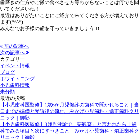
歯磨きの仕方やご飯の食べさせ方等わからないことは何でも聞
いてくださいね！
最近はありがたいことにご紹介で来てくださる方が増えており
ます(*^^*)
みんなでお子様の歯を守っていきましょう:D
前の記事へ
次の記事へ
カテゴリー
イベント情報
ブログ
ホワイトニング
小児歯科情報
未分類
最近の投稿
【小児歯科医監修】1歳6か月児健診の歯科で聞かれること｜当
日までの準備と受診後の流れ｜みかげ小児歯科・矯正歯科クリ
ニック｜御影
【小児歯科医監修】3歳児健診で「要観察」と言われたら｜歯
科でみる項目と次にすべきこと｜みかげ小児歯科・矯正歯科ク
リニック｜御影