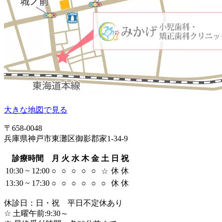
大きな地図で見る
〒658-0048
兵庫県神戸市東灘区御影郡家1-34-9
診療時間
月
火
水
木
金
土
日
祝
10:30 ~ 12:00
○
○
○
○
○
休
休
☆
13:30 ~ 17:30
○
○
○
○
○
○
休
休
休診日：日・祝 平日不定休あり
☆ 土曜午前:9:30～