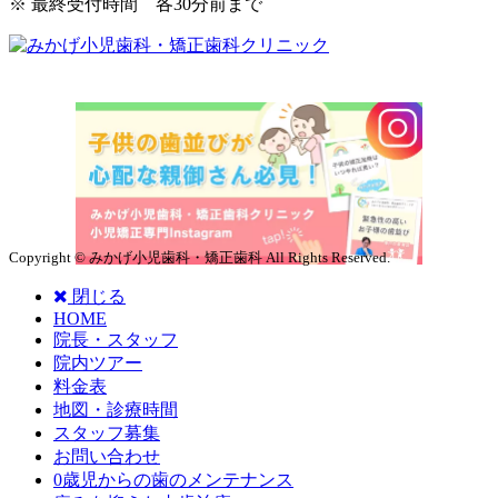
※ 最終受付時間 各30分前まで
Copyright © みかげ小児歯科・矯正歯科 All Rights Reserved.
閉じる
HOME
院長・スタッフ
院内ツアー
料金表
地図・診療時間
スタッフ募集
お問い合わせ
0歳児からの歯のメンテナンス