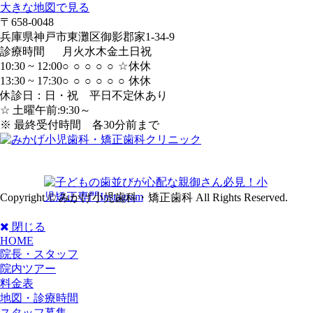
大きな地図で見る
〒658-0048
兵庫県神戸市東灘区御影郡家1-34-9
診療時間
月
火
水
木
金
土
日
祝
10:30 ~ 12:00
○
○
○
○
○
☆
休
休
13:30 ~ 17:30
○
○
○
○
○
○
休
休
休診日：日・祝 平日不定休あり
☆ 土曜午前:9:30～
※ 最終受付時間 各30分前まで
Copyright © みかげ小児歯科・矯正歯科 All Rights Reserved.
閉じる
HOME
院長・スタッフ
院内ツアー
料金表
地図・診療時間
スタッフ募集