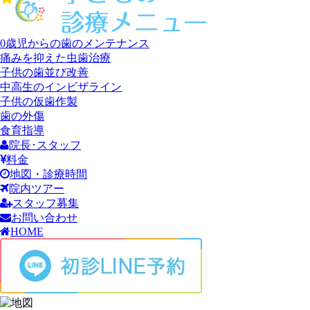
0歳児からの歯のメンテナンス
痛みを抑えた虫歯治療
子供の歯並び改善
中高生のインビザライン
子供の仮歯作製
歯の外傷
食育指導
院長･スタッフ
料金
地図・診療時間
院内ツアー
スタッフ募集
お問い合わせ
HOME