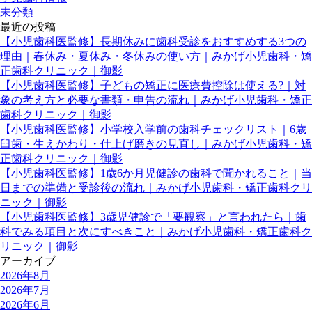
未分類
最近の投稿
【小児歯科医監修】長期休みに歯科受診をおすすめする3つの
理由｜春休み・夏休み・冬休みの使い方｜みかげ小児歯科・矯
正歯科クリニック｜御影
【小児歯科医監修】子どもの矯正に医療費控除は使える?｜対
象の考え方と必要な書類・申告の流れ｜みかげ小児歯科・矯正
歯科クリニック｜御影
【小児歯科医監修】小学校入学前の歯科チェックリスト｜6歳
臼歯・生えかわり・仕上げ磨きの見直し｜みかげ小児歯科・矯
正歯科クリニック｜御影
【小児歯科医監修】1歳6か月児健診の歯科で聞かれること｜当
日までの準備と受診後の流れ｜みかげ小児歯科・矯正歯科クリ
ニック｜御影
【小児歯科医監修】3歳児健診で「要観察」と言われたら｜歯
科でみる項目と次にすべきこと｜みかげ小児歯科・矯正歯科ク
リニック｜御影
アーカイブ
2026年8月
2026年7月
2026年6月