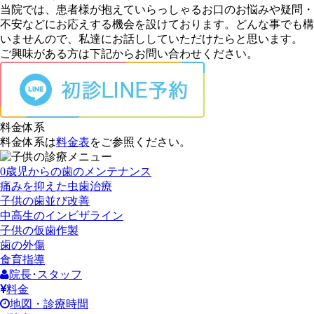
当院では、患者様が抱えていらっしゃるお口のお悩みや疑問・
不安などにお応えする機会を設けております。どんな事でも構
いませんので、私達にお話ししていただけたらと思います。
ご興味がある方は下記からお問い合わせください。
料金体系
料金体系は
料金表
をご参照ください。
0歳児からの歯のメンテナンス
痛みを抑えた虫歯治療
子供の歯並び改善
中高生のインビザライン
子供の仮歯作製
歯の外傷
食育指導
院長･スタッフ
料金
地図・診療時間