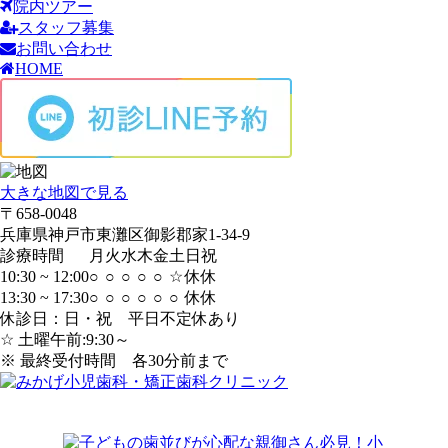
院内ツアー
スタッフ募集
お問い合わせ
HOME
大きな地図で見る
〒658-0048
兵庫県神戸市東灘区御影郡家1-34-9
診療時間
月
火
水
木
金
土
日
祝
10:30 ~ 12:00
○
○
○
○
○
☆
休
休
13:30 ~ 17:30
○
○
○
○
○
○
休
休
休診日：日・祝 平日不定休あり
☆ 土曜午前:9:30～
※ 最終受付時間 各30分前まで