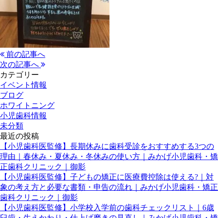
前の記事へ
次の記事へ
カテゴリー
イベント情報
ブログ
ホワイトニング
小児歯科情報
未分類
最近の投稿
【小児歯科医監修】長期休みに歯科受診をおすすめする3つの
理由｜春休み・夏休み・冬休みの使い方｜みかげ小児歯科・矯
正歯科クリニック｜御影
【小児歯科医監修】子どもの矯正に医療費控除は使える?｜対
象の考え方と必要な書類・申告の流れ｜みかげ小児歯科・矯正
歯科クリニック｜御影
【小児歯科医監修】小学校入学前の歯科チェックリスト｜6歳
臼歯・生えかわり・仕上げ磨きの見直し｜みかげ小児歯科・矯