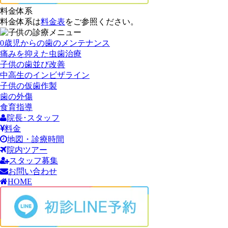
料金体系
料金体系は
料金表
をご参照ください。
0歳児からの歯のメンテナンス
痛みを抑えた虫歯治療
子供の歯並び改善
中高生のインビザライン
子供の仮歯作製
歯の外傷
食育指導
院長･スタッフ
料金
地図・診療時間
院内ツアー
スタッフ募集
お問い合わせ
HOME