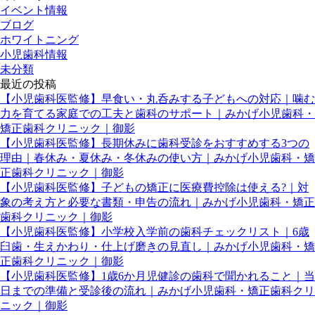
イベント情報
ブログ
ホワイトニング
小児歯科情報
未分類
最近の投稿
【小児歯科医監修】早食い・丸呑みする子どもへの対応｜噛む
力を育てる家庭での工夫と歯科のサポート｜みかげ小児歯科・
矯正歯科クリニック｜御影
【小児歯科医監修】長期休みに歯科受診をおすすめする3つの
理由｜春休み・夏休み・冬休みの使い方｜みかげ小児歯科・矯
正歯科クリニック｜御影
【小児歯科医監修】子どもの矯正に医療費控除は使える?｜対
象の考え方と必要な書類・申告の流れ｜みかげ小児歯科・矯正
歯科クリニック｜御影
【小児歯科医監修】小学校入学前の歯科チェックリスト｜6歳
臼歯・生えかわり・仕上げ磨きの見直し｜みかげ小児歯科・矯
正歯科クリニック｜御影
【小児歯科医監修】1歳6か月児健診の歯科で聞かれること｜当
日までの準備と受診後の流れ｜みかげ小児歯科・矯正歯科クリ
ニック｜御影