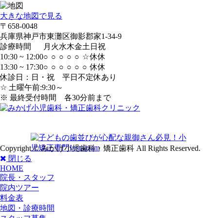
大きな地図で見る
〒658-0048
兵庫県神戸市東灘区御影郡家1-34-9
診療時間
月
火
水
木
金
土
日
祝
10:30 ~ 12:00
○
○
○
○
○
☆
休
休
13:30 ~ 17:30
○
○
○
○
○
○
休
休
休診日：日・祝 平日不定休あり
☆ 土曜午前:9:30～
※ 最終受付時間 各30分前まで
Copyright © みかげ小児歯科・矯正歯科 All Rights Reserved.
閉じる
HOME
院長・スタッフ
院内ツアー
料金表
地図・診療時間