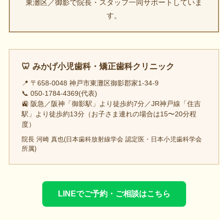
東灘区／御影で院長・スタッフ一同サポートしていま
す。
🦷 みかげ小児歯科・矯正歯科クリニック
📍 〒658-0048 神戸市東灘区御影郡家1-34-9
📞 050-1784-4369(代表)
🚉 阪急／阪神「御影駅」より徒歩約7分／JR神戸線「住吉
駅」より徒歩約13分（お子さま連れの場合は15〜20分程
度）
院長 河崎 真也(日本歯科放射線学会 認定医・日本小児歯科学会
所属)
LINEでご予約・ご相談はこちら