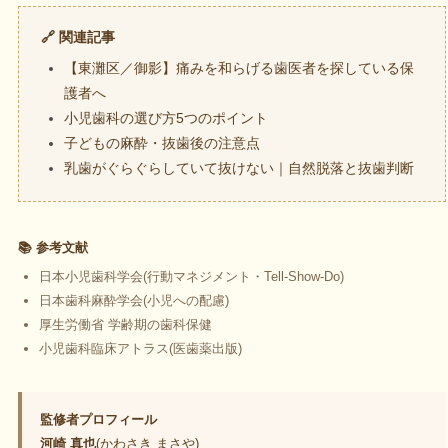
🔗 関連記事
【東灘区／御影】痛みを和らげる歯医者を探している保
護者へ
小児歯科の選び方5つのポイント
子どもの麻酔・抜歯後の注意点
乳歯がぐらぐらしていて抜けない｜自然脱落と抜歯判断
📚 参考文献
日本小児歯科学会(行動マネジメント・Tell-Show-Do)
日本歯科麻酔学会(小児への配慮)
厚生労働省 学齢期の歯科保健
小児歯科臨床アトラス(医歯薬出版)
監修者プロフィール
河崎 真也
(かわさき まさや)