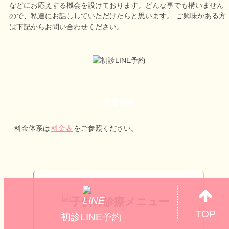
などにお応えする機会を設けております。どんな事でも構いません
ので、私達にお話ししていただけたらと思います。 ご興味がある方
は下記からお問い合わせください。
料金体系
料金体系は
料金表
をご参照ください。
TOP
初診LINE予約
0歳児