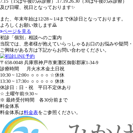
7.15（15は午後のみ診療）.17.19.26.30（30は午後のみ診療）
及び日曜、祝日となっております✨
また、年末年始は12/28～1/4まで休診日となっております。
よろしくお願い致します🙇
ページを見る
初診「個別」相談へのご案内
当院では、患者様が抱えていらっしゃるお口のお悩みや疑問・
ご興味がある方は下記からお問い合わせください。
〒658-0048 兵庫県神戸市東灘区御影郡家1-34-9
診療時間
月
火
水
木
金
土
日
祝
10:30 ~ 12:00
○
○
○
○
○
☆
休
休
13:30 ~ 17:30
○
○
○
○
○
○
休
休
休診日：日・祝 平日不定休あり
☆ 土曜午前:9:30～
※ 最終受付時間 各30分前まで
料金体系
料金体系は
料金表
をご参照ください。