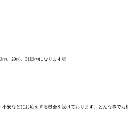
㈬、29㈫、31日㈭になります😊
・不安などにお応えする機会を設けております。どんな事でも