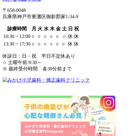
〒658-0048
兵庫県神戸市東灘区御影郡家1-34-9
診療時間
月
火
水
木
金
土
日
祝
10:30 ~ 12:00
○
○
○
○
○
休
休
☆
13:30 ~ 17:30
○
○
○
○
○
○
休
休
休診日：日・祝 平日不定休あり
☆ 土曜午前:9:30～
※ 最終受付時間 各30分前まで