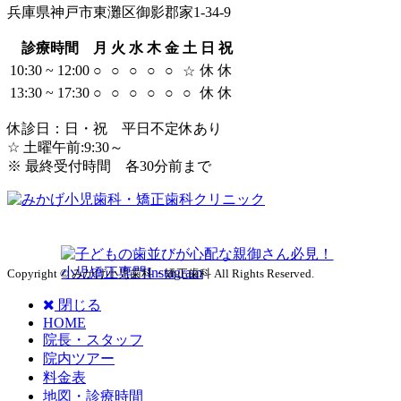
兵庫県神戸市東灘区御影郡家1-34-9
診療時間
月
火
水
木
金
土
日
祝
10:30 ~ 12:00
○
○
○
○
○
休
休
☆
13:30 ~ 17:30
○
○
○
○
○
○
休
休
休診日：日・祝 平日不定休あり
☆ 土曜午前:9:30～
※ 最終受付時間 各30分前まで
Copyright © みかげ小児歯科・矯正歯科 All Rights Reserved.
閉じる
HOME
院長・スタッフ
院内ツアー
料金表
地図・診療時間