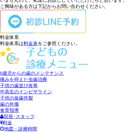
いませんので、私達にお話ししていただけたらと思います。
ご興味がある方は下記からお問い合わせください。
料金体系
料金体系は
料金表
をご参照ください。
0歳児からの歯のメンテナンス
痛みを抑えた虫歯治療
子供の歯並び改善
中高生のインビザライン
子供の仮歯作製
歯の外傷
食育指導
院長･スタッフ
料金
地図・診療時間