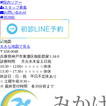
院内ツアー
スタッフ募集
お問い合わせ
HOME
大きな地図で見る
〒658-0048
兵庫県神戸市東灘区御影郡家1-34-9
診療時間
月
火
水
木
金
土
日
祝
10:30 ~ 12:00
○
○
○
○
○
☆
休
休
13:30 ~ 17:30
○
○
○
○
○
○
休
休
休診日：日・祝 平日不定休あり
☆ 土曜午前:9:30～
※ 最終受付時間 各30分前まで