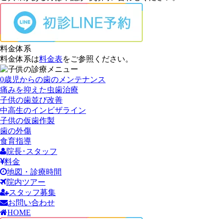
料金体系
料金体系は
料金表
をご参照ください。
0歳児からの歯のメンテナンス
痛みを抑えた虫歯治療
子供の歯並び改善
中高生のインビザライン
子供の仮歯作製
歯の外傷
食育指導
院長･スタッフ
料金
地図・診療時間
院内ツアー
スタッフ募集
お問い合わせ
HOME