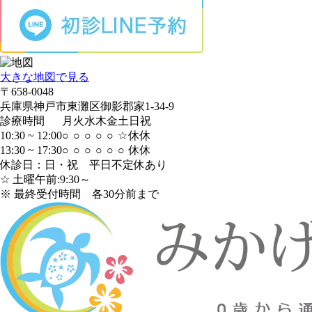
大きな地図で見る
〒658-0048
兵庫県神戸市東灘区御影郡家1-34-9
診療時間
月
火
水
木
金
土
日
祝
10:30 ~ 12:00
○
○
○
○
○
☆
休
休
13:30 ~ 17:30
○
○
○
○
○
○
休
休
休診日：日・祝 平日不定休あり
☆ 土曜午前:9:30～
※ 最終受付時間 各30分前まで