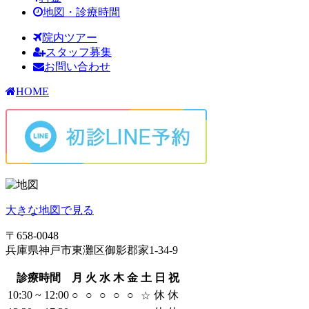
地図・診療時間
院内ツアー
スタッフ募集
お問い合わせ
HOME
大きな地図で見る
〒658-0048
兵庫県神戸市東灘区御影郡家1-34-9
診療時間
月
火
水
木
金
土
日
祝
10:30 ~ 12:00
○
○
○
○
○
休
休
☆