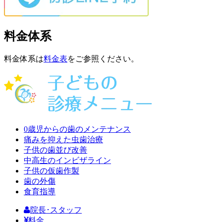
料金体系
料金体系は
料金表
をご参照ください。
0歳児からの歯のメンテナンス
痛みを抑えた虫歯治療
子供の歯並び改善
中高生のインビザライン
子供の仮歯作製
歯の外傷
食育指導
院長･スタッフ
料金