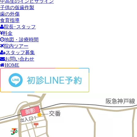
中高生のインビザライン
子供の仮歯作製
歯の外傷
食育指導
院長･スタッフ
料金
地図・診療時間
院内ツアー
スタッフ募集
お問い合わせ
HOME