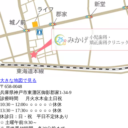
大きな地図で見る
〒658-0048
兵庫県神戸市東灘区御影郡家1-34-9
診療時間
月
火
水
木
金
土
日
祝
10:30 ~ 12:00
○
○
○
○
○
☆
休
休
13:30 ~ 17:30
○
○
○
○
○
○
休
休
休診日：日・祝 平日不定休あり
☆ 土曜午前:9:30～