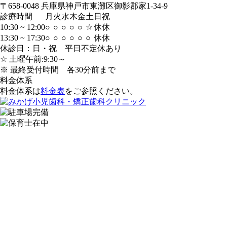
〒658-0048 兵庫県神戸市東灘区御影郡家1-34-9
診療時間
月
火
水
木
金
土
日
祝
10:30 ~ 12:00
○
○
○
○
○
☆
休
休
13:30 ~ 17:30
○
○
○
○
○
○
休
休
休診日：日・祝 平日不定休あり
☆ 土曜午前:9:30～
※ 最終受付時間 各30分前まで
料金体系
料金体系は
料金表
をご参照ください。